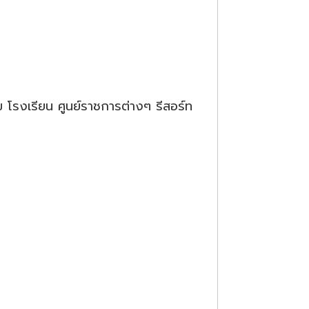
รงเรียน ศูนย์ราชการต่างๆ รีสอร์ท