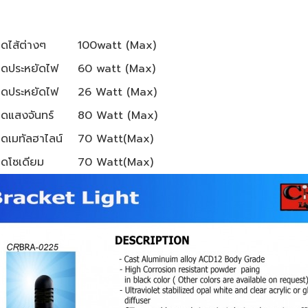
ดไส้ต่างๆ
100watt (Max)
อดประหยัดไฟ
60 watt (Max)
ดประหยัดไฟ
26 Watt (Max)
ดแสงจันทร์
80 Watt (Max)
ดเมทัลฮาไลน์
70 Watt(Max)
ดโซเดียม
70 Watt(Max)