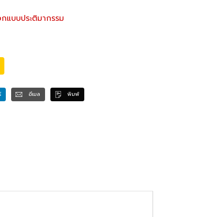
ออกแบบประติมากรรม
์
อีเมล
พิมพ์