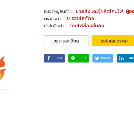
:
ขายส่งและผู้ผลิตโคมไฟ
,
ผู้
หมวดหมู่สินค้า
:
ช รวยไลท์ติ้ง
ตราสินค้า
:
โคมไฟส่องขึ้นลง
คำค้นสินค้า
ขอรายละเอียด
ขอใบเสนอราคา
แชร์
แชร์
Tweet
แชร