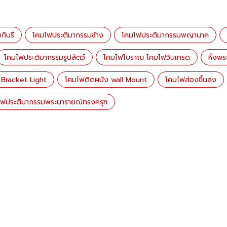
กินรี
โคมไฟประติมากรรมช้าง
โคมไฟประติมากรรมพญานาค
โคมไฟประติมากรรมรูปสัตว์
โคมไฟโบราณ โคมไฟวินเทรด
หิ้งพ
 Bracket Light
โคมไฟติดผนัง wall Mount
โคมไฟส่องขึ้นลง
ไฟประติมากรรมพระนารายณ์ทรงครุฑ